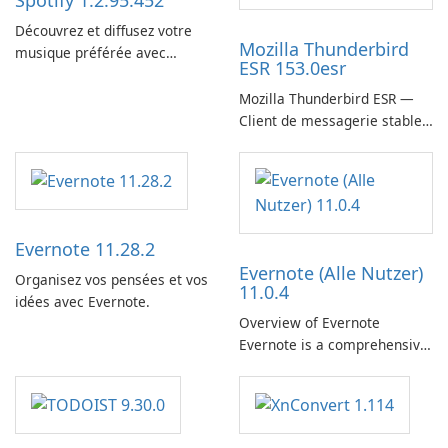
Spotify 1.2.95.452
Découvrez et diffusez votre
Mozilla Thunderbird
musique préférée avec
ESR 153.0esr
Spotify.
Mozilla Thunderbird ESR —
Client de messagerie stable,
sécurisé et prêt pour
l’entreprise
Evernote 11.28.2
Evernote (Alle Nutzer)
Organisez vos pensées et vos
11.0.4
idées avec Evernote.
Overview of Evernote
Evernote is a comprehensive
note-taking and organization
software designed to help
users capture, organize, and
access information across