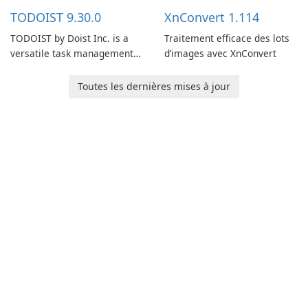
multiple devices.
TODOIST 9.30.0
XnConvert 1.114
TODOIST by Doist Inc. is a
Traitement efficace des lots
versatile task management
d’images avec XnConvert
tool designed to help
individuals and teams
Toutes les dernières mises à jour
organize their work and
increase productivity.