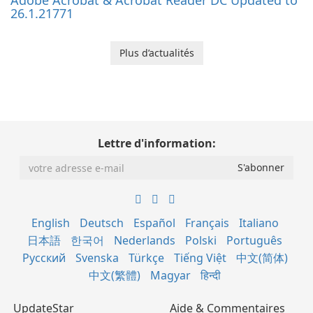
Adobe Acrobat & Acrobat Reader DC Updated to
26.1.21771
Plus d’actualités
Lettre d'information:
English
Deutsch
Español
Français
Italiano
日本語
한국어
Nederlands
Polski
Português
Русский
Svenska
Türkçe
Tiếng Việt
中文(简体)
中文(繁體)
Magyar
हिन्दी
UpdateStar
Aide & Commentaires