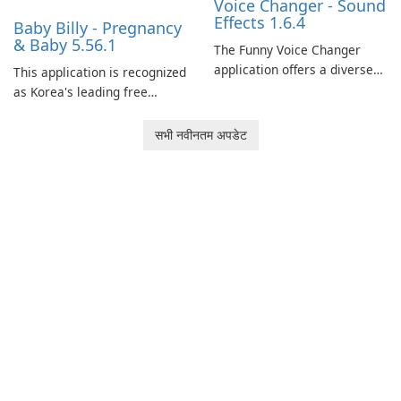
Voice Changer - Sound
Effects 1.6.4
Baby Billy - Pregnancy
& Baby 5.56.1
The Funny Voice Changer
application offers a diverse
This application is recognized
selection of over 50 sound
as Korea's leading free
and voice effects, providing
platform for pregnancy and
users with robust
baby tracking, offering
सभी नवीनतम अपडेट
customization options for
essential healthcare tips and
voice modification.
doctor-approved articles.