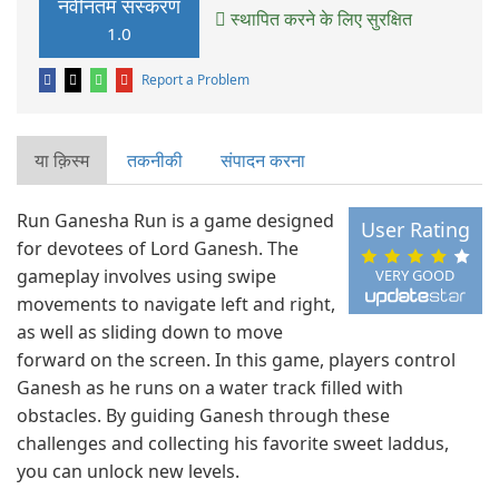
नवीनतम संस्करण
स्थापित करने के लिए सुरक्षित
1.0
Report a Problem
या क़िस्‍म
तकनीकी
संपादन करना
Run Ganesha Run is a game designed
User Rating
for devotees of Lord Ganesh. The
gameplay involves using swipe
VERY GOOD
movements to navigate left and right,
as well as sliding down to move
forward on the screen. In this game, players control
Ganesh as he runs on a water track filled with
obstacles. By guiding Ganesh through these
challenges and collecting his favorite sweet laddus,
you can unlock new levels.