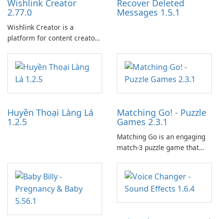
Wishlink Creator
Recover Deleted
2.77.0
Messages 1.5.1
Wishlink Creator is a
platform for content creators
designed to monetize their
work through built-in brand
partnerships and integrated
tools for content distribution
and audience engagement.
Huyền Thoại Làng Lá
Matching Go! - Puzzle
1.2.5
Games 2.3.1
Matching Go is an engaging
match-3 puzzle game that
invites players to join Chloe
and her charming corgi,
Ollie, on an adventurous
journey across diverse
landscapes.