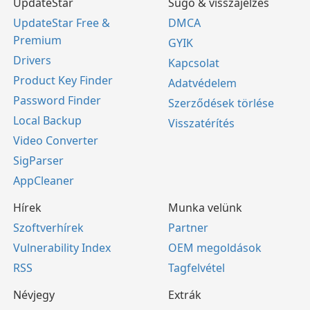
UpdateStar
Súgó & visszajelzés
UpdateStar Free &
DMCA
Premium
GYIK
Drivers
Kapcsolat
Product Key Finder
Adatvédelem
Password Finder
Szerződések törlése
Local Backup
Visszatérítés
Video Converter
SigParser
AppCleaner
Hírek
Munka velünk
Szoftverhírek
Partner
Vulnerability Index
OEM megoldások
RSS
Tagfelvétel
Névjegy
Extrák