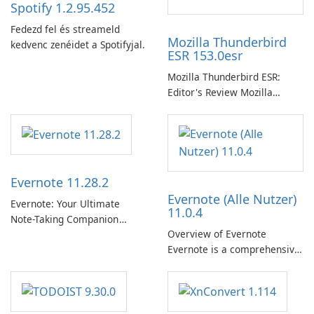
Spotify 1.2.95.452
Fedezd fel és streameld
Mozilla Thunderbird
kedvenc zenéidet a Spotifyjal.
ESR 153.0esr
Mozilla Thunderbird ESR:
Editor's Review Mozilla
Thunderbird ESR (Extended
Support Release) is the long-
term support channel of the
Thunderbird desktop email
client designed for
Evernote 11.28.2
organizations and users who
Evernote (Alle Nutzer)
need predictable …
Evernote: Your Ultimate
11.0.4
Note-Taking Companion
Overview of Evernote
Evernote, developed by
Evernote is a comprehensive
EverNote Corp., is a versatile
note-taking and organization
note-taking application that
software designed to help
helps users capture ideas,
users capture, organize, and
organize to-do lists, and keep
access information across
track of important