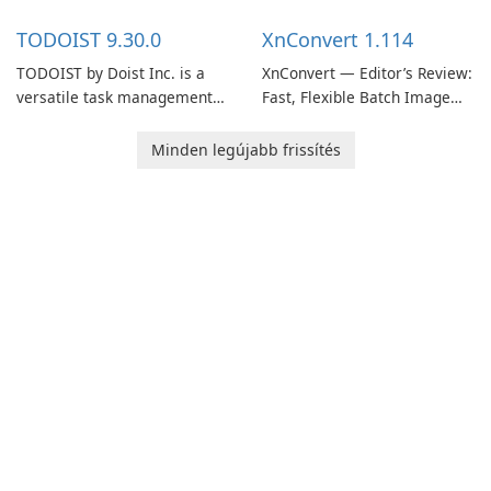
multiple devices.
information.
TODOIST 9.30.0
XnConvert 1.114
TODOIST by Doist Inc. is a
XnConvert — Editor’s Review:
versatile task management
Fast, Flexible Batch Image
tool designed to help
Converter for Windows,
individuals and teams
macOS and Linux XnConvert
Minden legújabb frissítés
organize their work and
is a polished, cross-platform
increase productivity.
batch image processor from
XnSoft that balances depth
and simplicity.