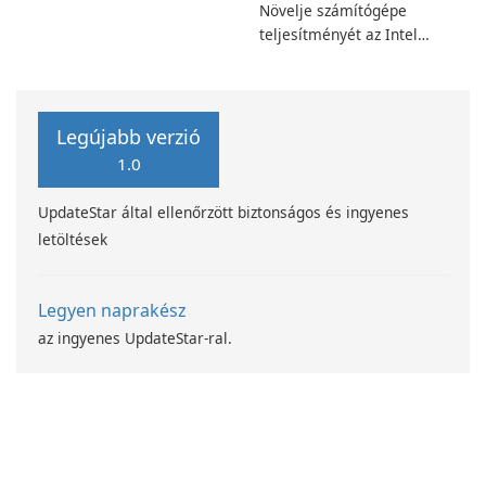
Növelje számítógépe
teljesítményét az Intel
számítástechnika-fejlesztési
programjával
Legújabb verzió
1.0
UpdateStar által ellenőrzött biztonságos és ingyenes
letöltések
Legyen naprakész
az ingyenes UpdateStar-ral.