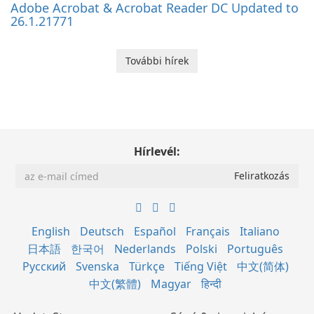
Adobe Acrobat & Acrobat Reader DC Updated to
26.1.21771
További hírek
Hírlevél:
English
Deutsch
Español
Français
Italiano
日本語
한국어
Nederlands
Polski
Português
Русский
Svenska
Türkçe
Tiếng Việt
中文(简体)
中文(繁體)
Magyar
हिन्दी