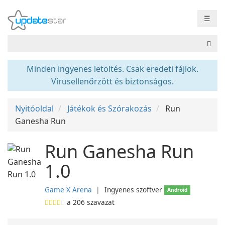
☰
Minden ingyenes letöltés. Csak eredeti fájlok.
Vírusellenőrzött és biztonságos.
Nyitóoldal
Játékok és Szórakozás
Run
Ganesha Run
Run Ganesha Run
1.0
Game X Arena
❘
Ingyenes szoftver
Android
a
206
szavazat